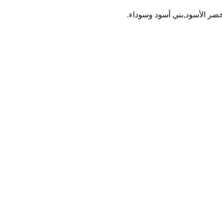
خضر الأسود,بني أسود وسوداء.