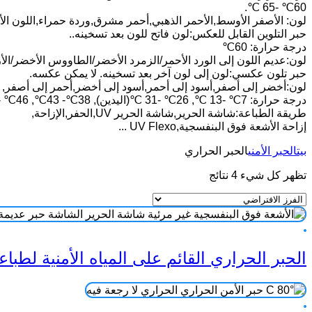
60℃ -65 ℃.
لون: الأصفر الأوسط,الأحمر الذهبي,أحمر مشرق,وردة حمراء,اللون الأ
حبر التلوين القابل للعكس:لون فاتح للون بعد تسخينه..
درجة حرارة: 60℃
لون:عديم اللون إلى الورد الأحمر/الزمرد الأخضر/الطاووس الأخضر/الأ
حبر تلون عكسي:لون إلى لون آخر بعد تسخينه. لا يمكن عكسه.
لون:أخضر إلى أصفر,أسود إلى أحمر,أسود إلى أخضر,أحمر إلى أصفر, ا
درجة حرارة: 7℃ -13 ℃, 26℃ -31 ℃(اليدين), 38℃- 43℃, 46℃ -51 ℃, 60℃ -65 ℃.
طريقة الطباعة:شاشة الحرير,شاشة الحرير UV,الحفر,الإزاحة,
إزاحة الأشعة فوق البنفسجية,UV Flexo ...
بيت
الحبر الأمني
الحبر الحراري
تظهر كل شيء 4 نتائج
الحبر الحراري القائم على المياه الأمنية لطباع